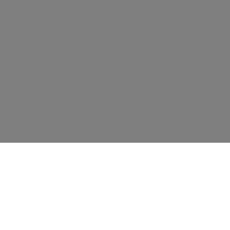
Item Details